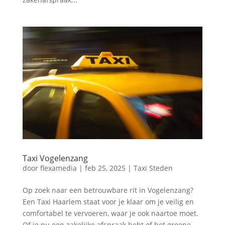
Taxi Vogelenzang
door
flexamedia
|
feb 25, 2025
|
Taxi Steden
Op zoek naar een betrouwbare rit in Vogelenzang?
Een Taxi Haarlem staat voor je klaar om je veilig en
comfortabel te vervoeren, waar je ook naartoe moet.​
Of je nu een zakelijke afspraak hebt of het groene