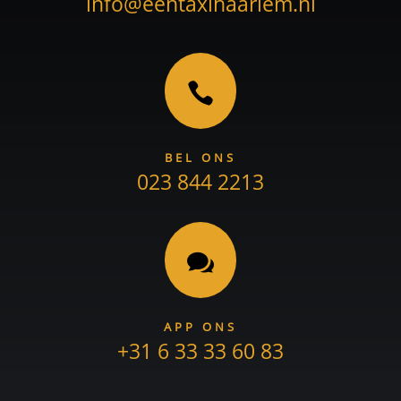
info@eentaxihaarlem.nl

BEL ONS
023 844 2213

APP ONS
+31 6 33 33 60 83